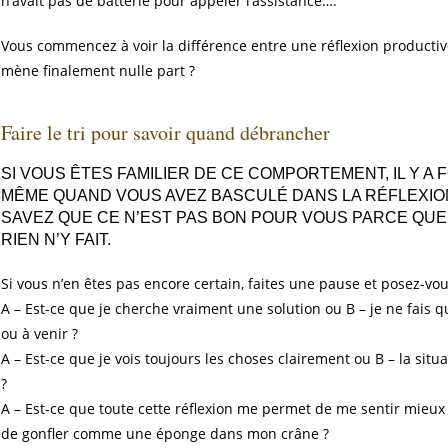
n’avait pas de batterie pour appeler l’assistance….
Vous commencez à voir la différence entre une réflexion productive
mène finalement nulle part ?
Faire le tri pour savoir quand débrancher
SI VOUS ÊTES FAMILIER DE CE COMPORTEMENT, IL Y A
MÊME QUAND VOUS AVEZ BASCULÉ DANS LA RÉFLEXION
SAVEZ QUE CE N’EST PAS BON POUR VOUS PARCE QUE
RIEN N’Y FAIT.
Si vous n’en êtes pas encore certain, faites une pause et posez-vou
A – Est-ce que je cherche vraiment une solution ou B – je ne fais 
ou à venir ?
A – Est-ce que je vois toujours les choses clairement ou B – la si
?
A – Est-ce que toute cette réflexion me permet de me sentir mieux 
de gonfler comme une éponge dans mon crâne ?