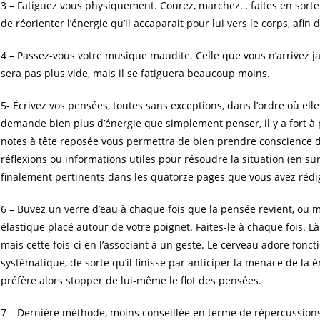
3 – Fatiguez vous physiquement. Courez, marchez… faites en sorte q
de réorienter l’énergie qu’il accaparait pour lui vers le corps, afin d
4 – Passez-vous votre musique maudite. Celle que vous n’arrivez ja
sera pas plus vide, mais il se fatiguera beaucoup moins.
5- Écrivez vos pensées, toutes sans exceptions, dans l’ordre où ell
demande bien plus d’énergie que simplement penser, il y a fort à 
notes à tête reposée vous permettra de bien prendre conscience d
réflexions ou informations utiles pour résoudre la situation (en su
finalement pertinents dans les quatorze pages que vous avez réd
6 – Buvez un verre d’eau à chaque fois que la pensée revient, ou 
élastique placé autour de votre poignet. Faites-le à chaque fois. Là
mais cette fois-ci en l’associant à un geste. Le cerveau adore fonc
systématique, de sorte qu’il finisse par anticiper la menace de la
préfère alors stopper de lui-même le flot des pensées.
7 – Dernière méthode, moins conseillée en terme de répercussions r