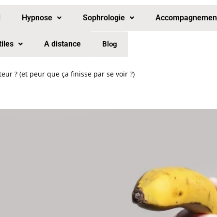
l
Hypnose
Sophrologie
Accompagnement 
tiles
A distance
Blog
ur ? (et peur que ça finisse par se voir ?)