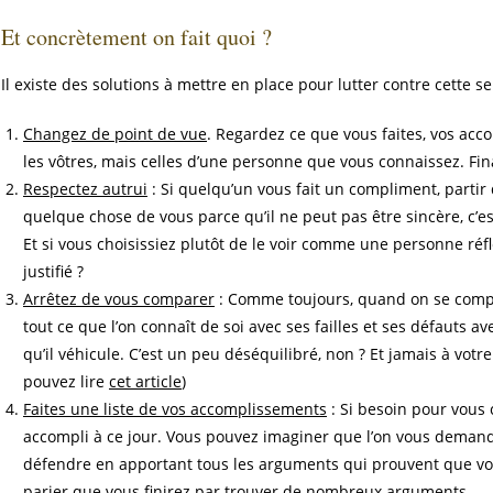
Et concrètement on fait quoi ?
Il existe des solutions à mettre en place pour lutter contre cette s
Changez de point de vue
. Regardez ce que vous faites, vos acc
les vôtres, mais celles d’une personne que vous connaissez. Fin
Respectez autrui
: Si quelqu’un vous fait un compliment, partir 
quelque chose de vous parce qu’il ne peut pas être sincère, c’e
Et si vous choisissiez plutôt de le voir comme une personne ré
justifié ?
Arrêtez de vous comparer
: Comme toujours, quand on se compar
tout ce que l’on connaît de soi avec ses failles et ses défauts av
qu’il véhicule. C’est un peu déséquilibré, non ? Et jamais à votr
pouvez lire
cet article
)
Faites une liste de vos accomplissements
: Si besoin pour vous 
accompli à ce jour. Vous pouvez imaginer que l’on vous demande
défendre en apportant tous les arguments qui prouvent que vous
parier que vous finirez par trouver de nombreux arguments.