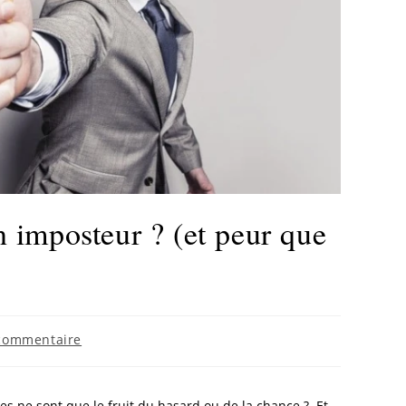
n imposteur ? (et peur que
commentaire
tes ne sont que le fruit du hasard ou de la chance ? Et